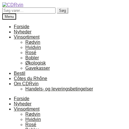
Spring
Spring
til
til
Søg
Søg
navigation
indhold
efter:
Menu
Forside
Nyheder
Vinsortiment
Rødvin
Hvidvin
Rosé
Bobler
Økologisk
Gavekasser
Bestil
Côtes du Rhône
Om CDRvin
Handels- og leveringsbetingelser
Forside
Nyheder
Vinsortiment
Rødvin
Hvidvin
Rosé