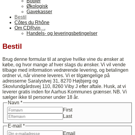
Bobler
Økologisk
Gavekasser
Bestil
Côtes du Rhône
Om CDRvin
Udfold
Handels- og leveringsbetingelser
undermenu
Bestil
Brug denne formular til at angive hvilke vine du ønsker at
købe, og hvor mange af hver slags du ønsker. Vi vil vende
tilbage med information vedrørende levering, og betalingen
ordner vi, når vinene leveres. Vi er tilgængelige på
adresserne Saralystvej 31, 8270 Højbjerg og
Skovlundgårdsvej 110, 8260 Viby J efter aftale. Husk, at vi
leverer gratis inden for Aarhus Kommunes grænser. NB. Vi
sælger ikke til personer under 18 år.
Navn
*
First
Last
Din
E-mail
*
E-
Email