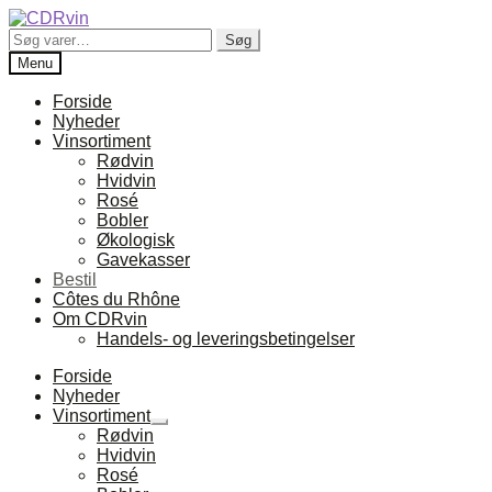
Spring
Spring
til
til
Søg
Søg
navigation
indhold
efter:
Menu
Forside
Nyheder
Vinsortiment
Rødvin
Hvidvin
Rosé
Bobler
Økologisk
Gavekasser
Bestil
Côtes du Rhône
Om CDRvin
Handels- og leveringsbetingelser
Forside
Nyheder
Vinsortiment
Udfold
Rødvin
undermenu
Hvidvin
Rosé