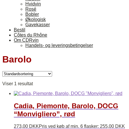
Hvidvin
Rosé
Bobler
Økologisk
Gavekasser
Bestil
Côtes du Rhône
Om CDRvin
Handels- og leveringsbetingelser
Barolo
Viser 1 resultat
Cadia, Piemonte, Barolo, DOCG
“Monvigliero”, rød
273,00
DKK
Pris ved køb af min. 6 flasker:
255,00
DKK