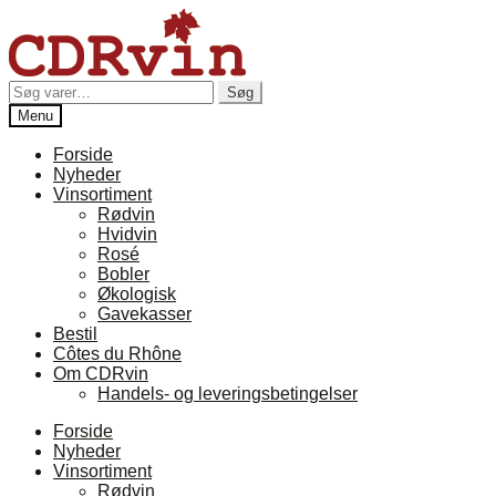
Spring
Spring
til
til
navigation
indhold
Søg
Søg
efter:
Menu
Forside
Nyheder
Vinsortiment
Rødvin
Hvidvin
Rosé
Bobler
Økologisk
Gavekasser
Bestil
Côtes du Rhône
Om CDRvin
Handels- og leveringsbetingelser
Forside
Nyheder
Vinsortiment
Rødvin