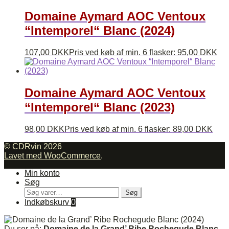
Domaine Aymard AOC Ventoux
“Intemporel“ Blanc (2024)
107,00
DKK
Pris ved køb af min. 6 flasker:
95,00
DKK
Domaine Aymard AOC Ventoux
“Intemporel“ Blanc (2023)
98,00
DKK
Pris ved køb af min. 6 flasker:
89,00
DKK
© CDRvin 2026
Lavet med WooCommerce
.
Min konto
Søg
Søg
Søg
efter:
Indkøbskurv
0
Du ser på:
Domaine de la Grand’ Ribe Rochegude Blanc