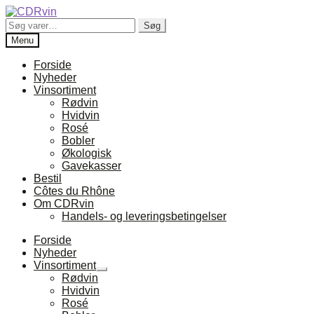
Spring
Spring
til
til
Søg
Søg
navigation
indhold
efter:
Menu
Forside
Nyheder
Vinsortiment
Rødvin
Hvidvin
Rosé
Bobler
Økologisk
Gavekasser
Bestil
Côtes du Rhône
Om CDRvin
Handels- og leveringsbetingelser
Forside
Nyheder
Vinsortiment
Udfold
Rødvin
undermenu
Hvidvin
Rosé