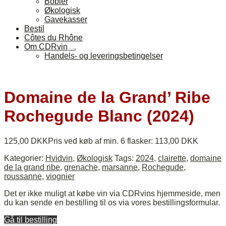
Bobler
Økologisk
Gavekasser
Bestil
Côtes du Rhône
Om CDRvin
Udfold
Handels- og leveringsbetingelser
undermenu
Domaine de la Grand’ Ribe
Rochegude Blanc (2024)
125,00
DKK
Pris ved køb af min. 6 flasker:
113,00
DKK
Kategorier:
Hvidvin
,
Økologisk
Tags:
2024
,
clairette
,
domaine
de la grand ribe
,
grenache
,
marsanne
,
Rochegude
,
roussanne
,
viognier
Det er ikke muligt at købe vin via CDRvins hjemmeside, men
du kan sende en bestilling til os via vores bestillingsformular.
Gå til bestilling