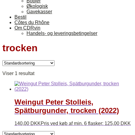
Bobler
Økologisk
Gavekasser
Bestil
Côtes du Rhône
Om CDRvin
Handels- og leveringsbetingelser
trocken
Viser 1 resultat
Weingut Peter Stolleis,
Spätburgunder, trocken (2022)
140,00
DKK
Pris ved køb af min. 6 flasker:
125,00
DKK