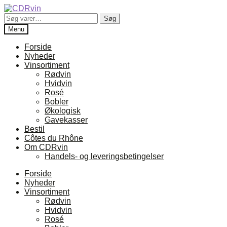
Spring
Spring
til
til
Søg
Søg
navigation
indhold
efter:
Menu
Forside
Nyheder
Vinsortiment
Rødvin
Hvidvin
Rosé
Bobler
Økologisk
Gavekasser
Bestil
Côtes du Rhône
Om CDRvin
Handels- og leveringsbetingelser
Forside
Nyheder
Vinsortiment
Rødvin
Hvidvin
Rosé